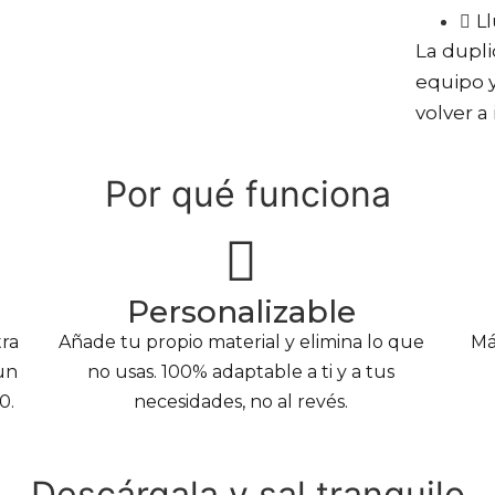
Ll
La dupli
equipo y
volver a
Por qué funciona
Personalizable
tra
Añade tu propio material y elimina lo que
Má
un
no usas. 100% adaptable a ti y a tus
0.
necesidades, no al revés.
Descárgala y sal tranquilo