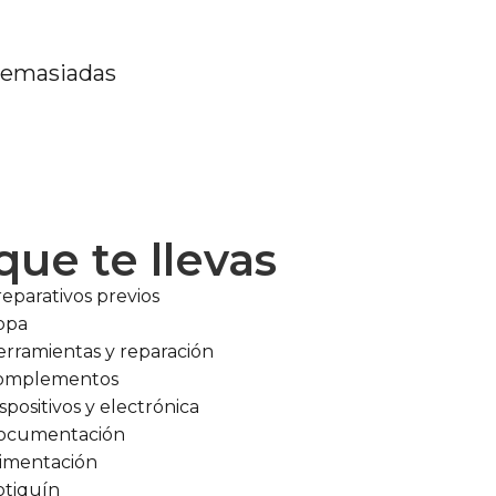
 demasiadas
que te llevas
eparativos previos
opa
erramientas y reparación
omplementos
spositivos y electrónica
ocumentación
limentación
otiquín