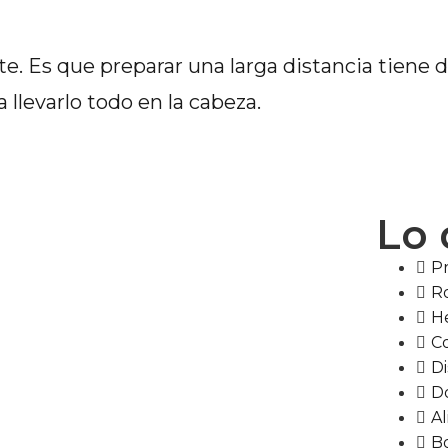
te. Es que preparar una larga distancia tiene
a llevarlo todo en la cabeza.
Lo 
Pr
R
H
C
Di
D
A
B