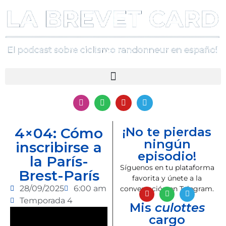
4×04: Cómo
¡No te pierdas
ningún
inscribirse a
episodio!
la París-
Síguenos en tu plataforma
Brest-París
favorita y únete a la
28/09/2025
6:00 am
conversación en Telegram.
Temporada
4
Mis
culottes
cargo