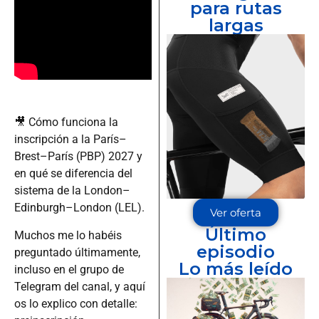
para rutas
largas
🎥 Cómo funciona la
inscripción a la París–
Brest–París (PBP) 2027 y
en qué se diferencia del
sistema de la London–
Edinburgh–London (LEL).
Ver oferta
Último
Muchos me lo habéis
episodio
preguntado últimamente,
Lo más leído
incluso en el grupo de
Telegram del canal, y aquí
os lo explico con detalle: