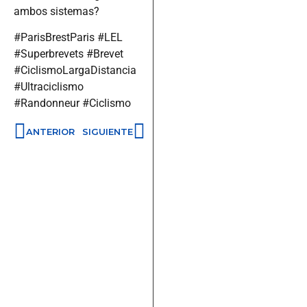
ambos sistemas?
#ParisBrestParis #LEL
#Superbrevets #Brevet
#CiclismoLargaDistancia
#Ultraciclismo
#Randonneur #Ciclismo
ANTERIOR
SIGUIENTE