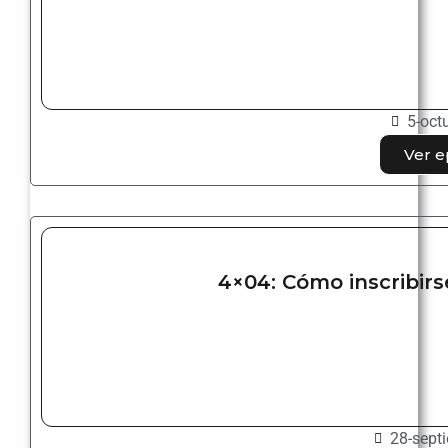
5-oct
Ver e
4×04: Cómo inscribirse
28-sept