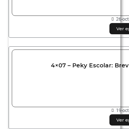
26-oct
Ver e
4×07 – Peky Escolar: Brev
19-oct
Ver e