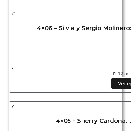
4×06 – Silvia y Sergio Moliner
12-oct
Ver e
4×05 – Sherry Cardona: 