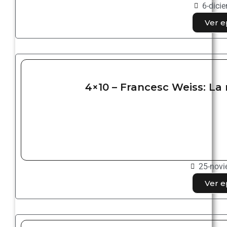
6-dici
Ver e
4×10 – Francesc Weiss: La 
25-novi
Ver e