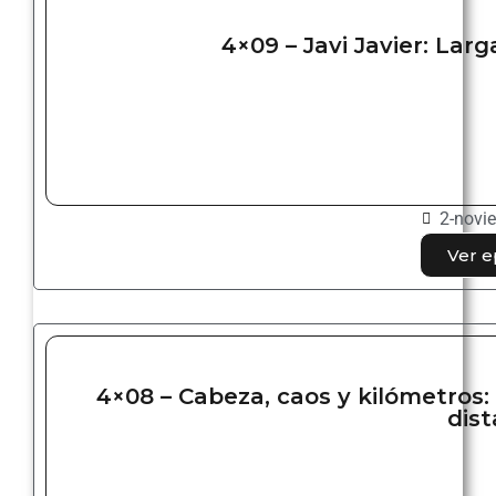
4×09 – Javi Javier: Larg
2-novi
Ver e
4×08 – Cabeza, caos y kilómetros:
dist