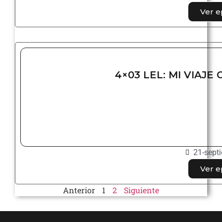
Ver e
4×03 LEL: MI VIAJE
21-sept
Ver e
Anterior
1
2
Siguiente