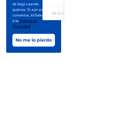
de baja cuando
quieras. Si aún así no te
06.12.2025
convence, échale un ojo
a la
Política de
Privacidad
.
No me lo pierdo
La
dirección
de nuestra
web es
https://labrevetcard.com
La Brevet Card
Copyright© 06/08/2026 | Todos los derechos reservados.
La Brevet Card participa en programas de afiliación. Si compras a través de nuestros enlaces, podemos
ganar una comisión sin coste adicional para ti.