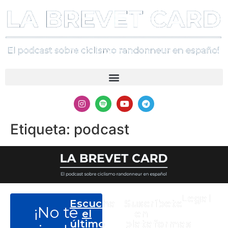
Etiqueta:
podcast
Legal
Escucha
Suscríbete
¡No te
Aviso Legal
el
en
Política de
último
plataformas